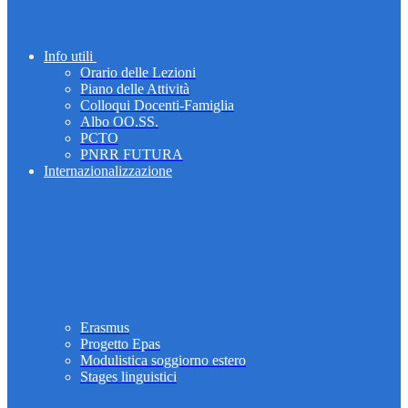
Info utili
Orario delle Lezioni
Piano delle Attività
Colloqui Docenti-Famiglia
Albo OO.SS.
PCTO
PNRR FUTURA
Internazionalizzazione
Erasmus
Progetto Epas
Modulistica soggiorno estero
Stages linguistici