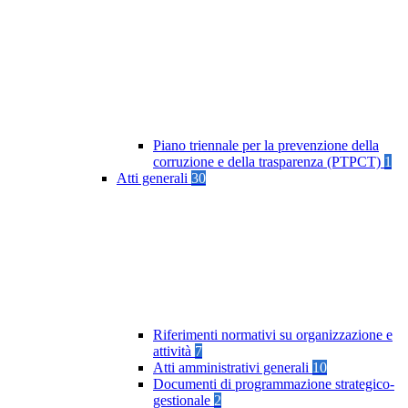
Piano triennale per la prevenzione della
corruzione e della trasparenza (PTPCT)
1
Atti generali
30
Riferimenti normativi su organizzazione e
attività
7
Atti amministrativi generali
10
Documenti di programmazione strategico-
gestionale
2