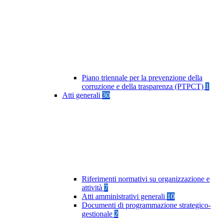
Piano triennale per la prevenzione della
corruzione e della trasparenza (PTPCT)
1
Atti generali
30
Riferimenti normativi su organizzazione e
attività
7
Atti amministrativi generali
10
Documenti di programmazione strategico-
gestionale
2