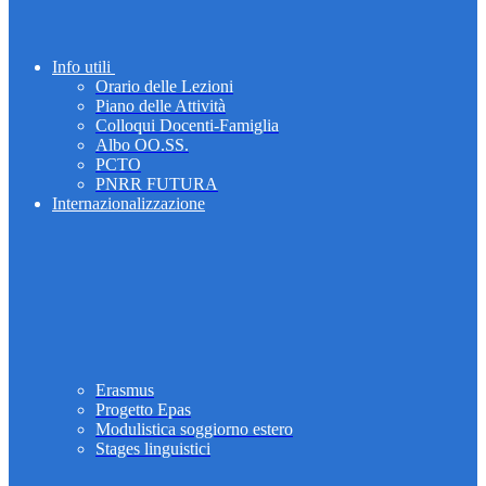
Info utili
Orario delle Lezioni
Piano delle Attività
Colloqui Docenti-Famiglia
Albo OO.SS.
PCTO
PNRR FUTURA
Internazionalizzazione
Erasmus
Progetto Epas
Modulistica soggiorno estero
Stages linguistici