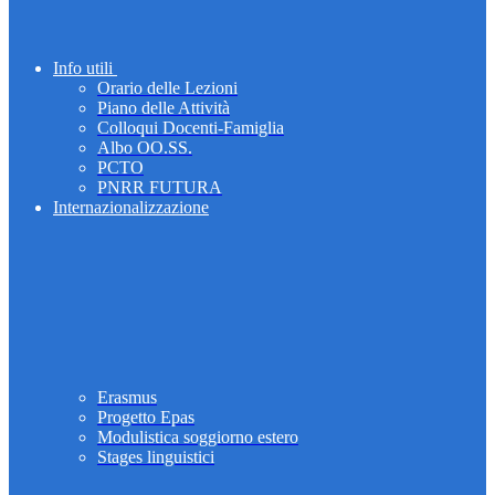
Info utili
Orario delle Lezioni
Piano delle Attività
Colloqui Docenti-Famiglia
Albo OO.SS.
PCTO
PNRR FUTURA
Internazionalizzazione
Erasmus
Progetto Epas
Modulistica soggiorno estero
Stages linguistici