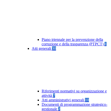
Piano triennale per la prevenzione della
corruzione e della trasparenza (PTPCT)
1
Atti generali
30
Riferimenti normativi su organizzazione e
attività
7
Atti amministrativi generali
10
Documenti di programmazione strategico-
gestionale
2