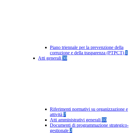
Piano triennale per la prevenzione della
corruzione e della trasparenza (PTPCT)
1
Atti generali
30
Riferimenti normativi su organizzazione e
attività
7
Atti amministrativi generali
10
Documenti di programmazione strategico-
gestionale
2