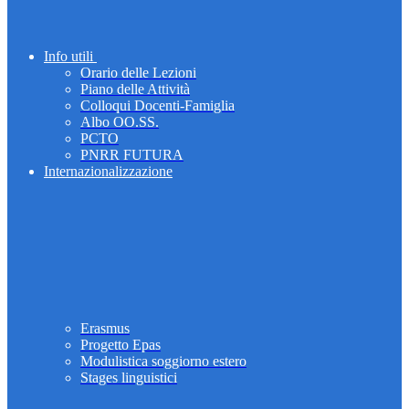
Info utili
Orario delle Lezioni
Piano delle Attività
Colloqui Docenti-Famiglia
Albo OO.SS.
PCTO
PNRR FUTURA
Internazionalizzazione
Erasmus
Progetto Epas
Modulistica soggiorno estero
Stages linguistici