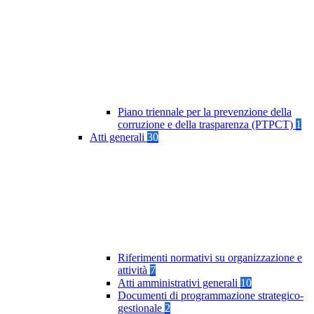
Piano triennale per la prevenzione della
corruzione e della trasparenza (PTPCT)
1
Atti generali
30
Riferimenti normativi su organizzazione e
attività
7
Atti amministrativi generali
10
Documenti di programmazione strategico-
gestionale
2