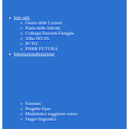
Info utili
Orario delle Lezioni
Piano delle Attività
Colloqui Docenti-Famiglia
Albo OO.SS.
PCTO
PNRR FUTURA
Internazionalizzazione
Erasmus
Progetto Epas
Modulistica soggiorno estero
Stages linguistici