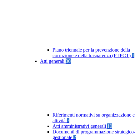
Piano triennale per la prevenzione della
corruzione e della trasparenza (PTPCT)
1
Atti generali
30
Riferimenti normativi su organizzazione e
attività
7
Atti amministrativi generali
10
Documenti di programmazione strategico-
gestionale
2