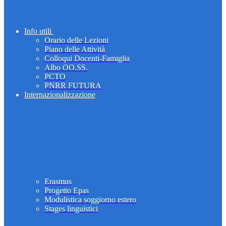
Info utili
Orario delle Lezioni
Piano delle Attività
Colloqui Docenti-Famiglia
Albo OO.SS.
PCTO
PNRR FUTURA
Internazionalizzazione
Erasmus
Progetto Epas
Modulistica soggiorno estero
Stages linguistici