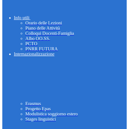
Info utili
Orario delle Lezioni
Piano delle Attività
Colloqui Docenti-Famiglia
Albo OO.SS.
PCTO
PNRR FUTURA
Internazionalizzazione
Erasmus
Progetto Epas
Modulistica soggiorno estero
Stages linguistici