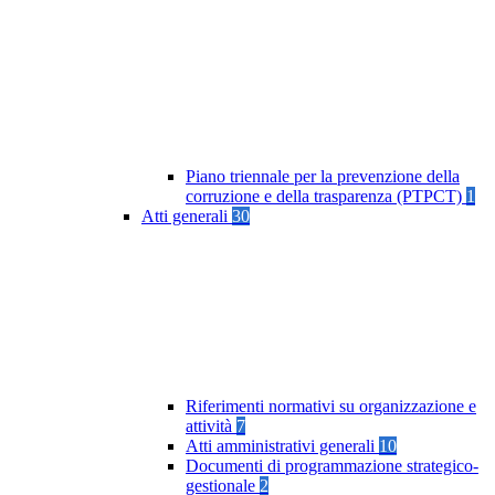
Piano triennale per la prevenzione della
corruzione e della trasparenza (PTPCT)
1
Atti generali
30
Riferimenti normativi su organizzazione e
attività
7
Atti amministrativi generali
10
Documenti di programmazione strategico-
gestionale
2