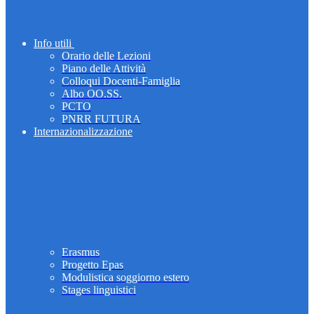
Info utili
Orario delle Lezioni
Piano delle Attività
Colloqui Docenti-Famiglia
Albo OO.SS.
PCTO
PNRR FUTURA
Internazionalizzazione
Erasmus
Progetto Epas
Modulistica soggiorno estero
Stages linguistici