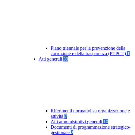
Piano triennale per la prevenzione della
corruzione e della trasparenza (PTPCT)
1
Atti generali
30
Riferimenti normativi su organizzazione e
attività
7
Atti amministrativi generali
10
Documenti di programmazione strategico-
gestionale
2