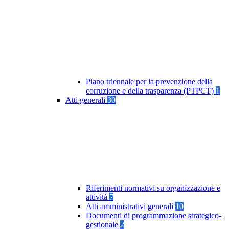
Piano triennale per la prevenzione della
corruzione e della trasparenza (PTPCT)
1
Atti generali
30
Riferimenti normativi su organizzazione e
attività
7
Atti amministrativi generali
10
Documenti di programmazione strategico-
gestionale
2