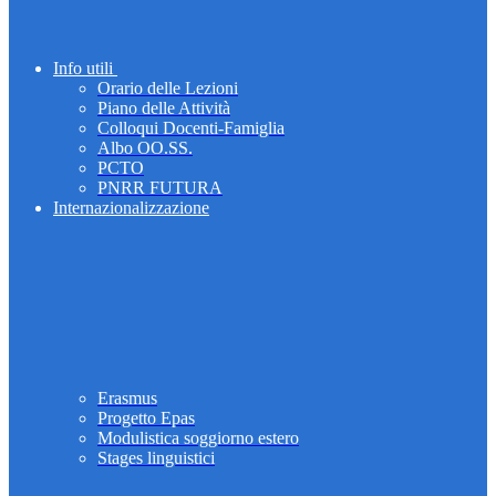
Info utili
Orario delle Lezioni
Piano delle Attività
Colloqui Docenti-Famiglia
Albo OO.SS.
PCTO
PNRR FUTURA
Internazionalizzazione
Erasmus
Progetto Epas
Modulistica soggiorno estero
Stages linguistici