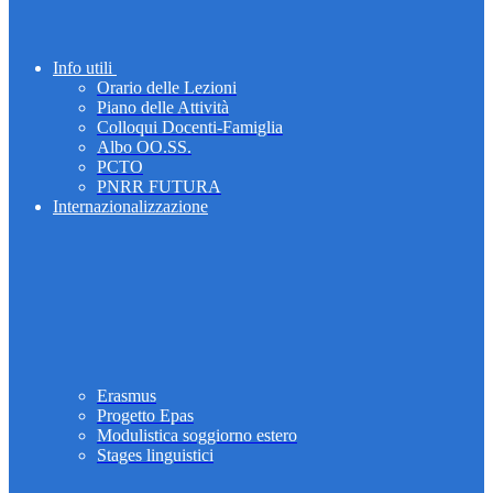
Info utili
Orario delle Lezioni
Piano delle Attività
Colloqui Docenti-Famiglia
Albo OO.SS.
PCTO
PNRR FUTURA
Internazionalizzazione
Erasmus
Progetto Epas
Modulistica soggiorno estero
Stages linguistici