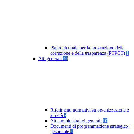
Piano triennale per la prevenzione della
corruzione e della trasparenza (PTPCT)
1
Atti generali
30
Riferimenti normativi su organizzazione e
attività
7
Atti amministrativi generali
10
Documenti di programmazione strategico-
gestionale
2