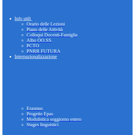
Info utili
Orario delle Lezioni
Piano delle Attività
Colloqui Docenti-Famiglia
Albo OO.SS.
PCTO
PNRR FUTURA
Internazionalizzazione
Erasmus
Progetto Epas
Modulistica soggiorno estero
Stages linguistici