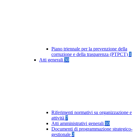
Piano triennale per la prevenzione della
corruzione e della trasparenza (PTPCT)
1
Atti generali
30
Riferimenti normativi su organizzazione e
attività
7
Atti amministrativi generali
10
Documenti di programmazione strategico-
gestionale
2