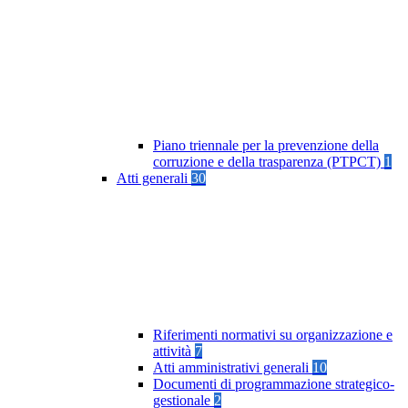
Piano triennale per la prevenzione della
corruzione e della trasparenza (PTPCT)
1
Atti generali
30
Riferimenti normativi su organizzazione e
attività
7
Atti amministrativi generali
10
Documenti di programmazione strategico-
gestionale
2