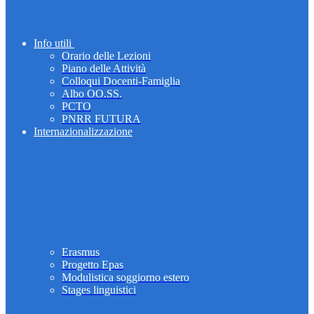
Info utili
Orario delle Lezioni
Piano delle Attività
Colloqui Docenti-Famiglia
Albo OO.SS.
PCTO
PNRR FUTURA
Internazionalizzazione
Erasmus
Progetto Epas
Modulistica soggiorno estero
Stages linguistici