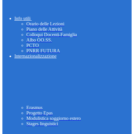
Info utili
Orario delle Lezioni
Piano delle Attività
Colloqui Docenti-Famiglia
Albo OO.SS.
PCTO
PNRR FUTURA
Internazionalizzazione
Erasmus
Progetto Epas
Modulistica soggiorno estero
Stages linguistici