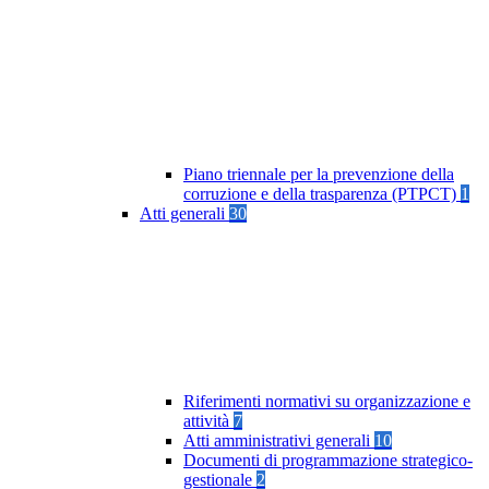
Piano triennale per la prevenzione della
corruzione e della trasparenza (PTPCT)
1
Atti generali
30
Riferimenti normativi su organizzazione e
attività
7
Atti amministrativi generali
10
Documenti di programmazione strategico-
gestionale
2