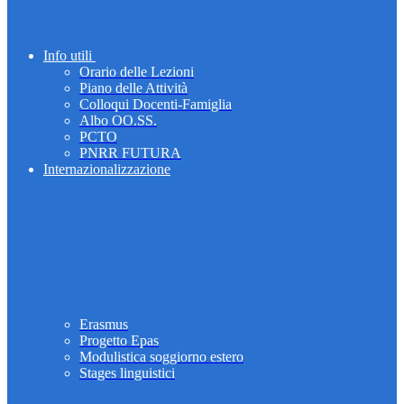
Info utili
Orario delle Lezioni
Piano delle Attività
Colloqui Docenti-Famiglia
Albo OO.SS.
PCTO
PNRR FUTURA
Internazionalizzazione
Erasmus
Progetto Epas
Modulistica soggiorno estero
Stages linguistici