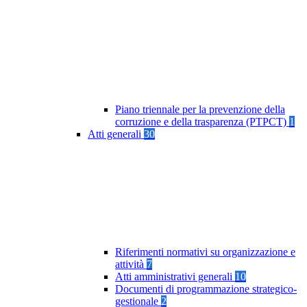
Piano triennale per la prevenzione della
corruzione e della trasparenza (PTPCT)
1
Atti generali
30
Riferimenti normativi su organizzazione e
attività
7
Atti amministrativi generali
10
Documenti di programmazione strategico-
gestionale
2