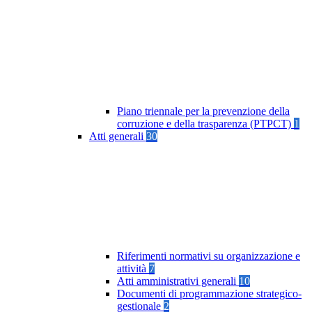
Piano triennale per la prevenzione della
corruzione e della trasparenza (PTPCT)
1
Atti generali
30
Riferimenti normativi su organizzazione e
attività
7
Atti amministrativi generali
10
Documenti di programmazione strategico-
gestionale
2