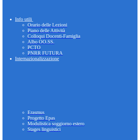
Info utili
Orario delle Lezioni
Piano delle Attività
Colloqui Docenti-Famiglia
Albo OO.SS.
PCTO
PNRR FUTURA
Internazionalizzazione
Erasmus
Progetto Epas
Modulistica soggiorno estero
Stages linguistici