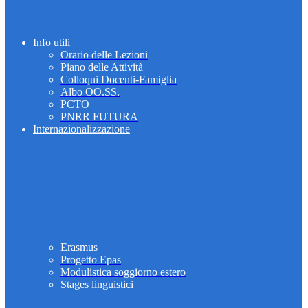
Info utili
Orario delle Lezioni
Piano delle Attività
Colloqui Docenti-Famiglia
Albo OO.SS.
PCTO
PNRR FUTURA
Internazionalizzazione
Erasmus
Progetto Epas
Modulistica soggiorno estero
Stages linguistici