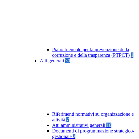
Piano triennale per la prevenzione della
corruzione e della trasparenza (PTPCT)
1
Atti generali
30
Riferimenti normativi su organizzazione e
attività
7
Atti amministrativi generali
10
Documenti di programmazione strategico-
gestionale
2