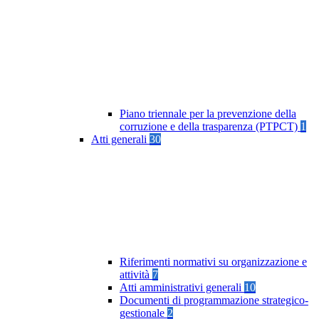
Piano triennale per la prevenzione della
corruzione e della trasparenza (PTPCT)
1
Atti generali
30
Riferimenti normativi su organizzazione e
attività
7
Atti amministrativi generali
10
Documenti di programmazione strategico-
gestionale
2