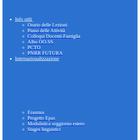
Info utili
Orario delle Lezioni
Piano delle Attività
Colloqui Docenti-Famiglia
Albo OO.SS.
PCTO
PNRR FUTURA
Internazionalizzazione
Erasmus
Progetto Epas
Modulistica soggiorno estero
Stages linguistici