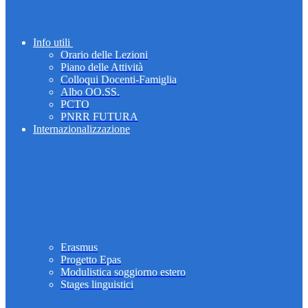
Info utili
Orario delle Lezioni
Piano delle Attività
Colloqui Docenti-Famiglia
Albo OO.SS.
PCTO
PNRR FUTURA
Internazionalizzazione
Erasmus
Progetto Epas
Modulistica soggiorno estero
Stages linguistici