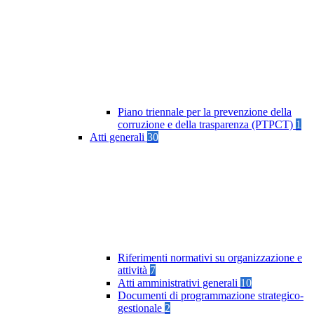
Piano triennale per la prevenzione della
corruzione e della trasparenza (PTPCT)
1
Atti generali
30
Riferimenti normativi su organizzazione e
attività
7
Atti amministrativi generali
10
Documenti di programmazione strategico-
gestionale
2