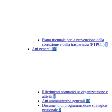
Piano triennale per la prevenzione della
corruzione e della trasparenza (PTPCT)
1
Atti generali
30
Riferimenti normativi su organizzazione e
attività
7
Atti amministrativi generali
10
Documenti di programmazione strategico-
gestionale
2