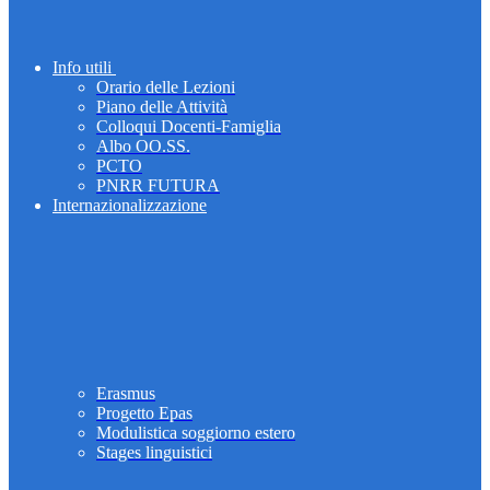
Info utili
Orario delle Lezioni
Piano delle Attività
Colloqui Docenti-Famiglia
Albo OO.SS.
PCTO
PNRR FUTURA
Internazionalizzazione
Erasmus
Progetto Epas
Modulistica soggiorno estero
Stages linguistici