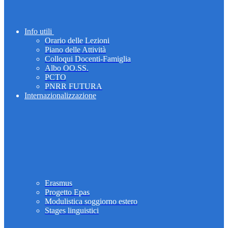
Info utili
Orario delle Lezioni
Piano delle Attività
Colloqui Docenti-Famiglia
Albo OO.SS.
PCTO
PNRR FUTURA
Internazionalizzazione
Erasmus
Progetto Epas
Modulistica soggiorno estero
Stages linguistici