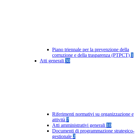
Piano triennale per la prevenzione della
corruzione e della trasparenza (PTPCT)
1
Atti generali
30
Riferimenti normativi su organizzazione e
attività
7
Atti amministrativi generali
10
Documenti di programmazione strategico-
gestionale
2