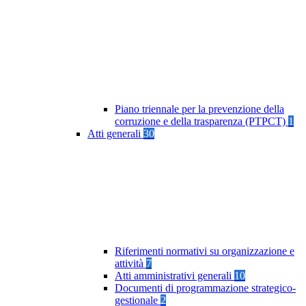
Piano triennale per la prevenzione della
corruzione e della trasparenza (PTPCT)
1
Atti generali
30
Riferimenti normativi su organizzazione e
attività
7
Atti amministrativi generali
10
Documenti di programmazione strategico-
gestionale
2