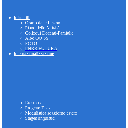
Info utili
Orario delle Lezioni
Piano delle Attività
Colloqui Docenti-Famiglia
Albo OO.SS.
PCTO
PNRR FUTURA
Internazionalizzazione
Erasmus
Progetto Epas
Modulistica soggiorno estero
Stages linguistici