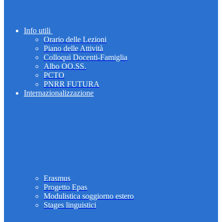
Info utili
Orario delle Lezioni
Piano delle Attività
Colloqui Docenti-Famiglia
Albo OO.SS.
PCTO
PNRR FUTURA
Internazionalizzazione
Erasmus
Progetto Epas
Modulistica soggiorno estero
Stages linguistici