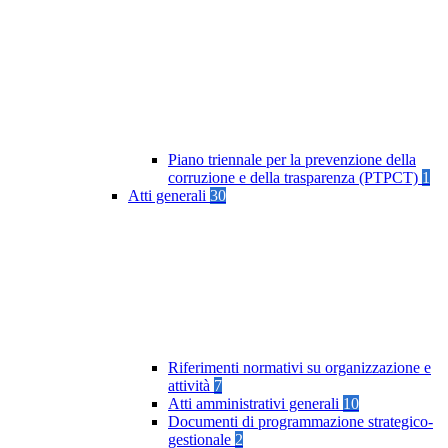
Piano triennale per la prevenzione della
corruzione e della trasparenza (PTPCT)
1
Atti generali
30
Riferimenti normativi su organizzazione e
attività
7
Atti amministrativi generali
10
Documenti di programmazione strategico-
gestionale
2