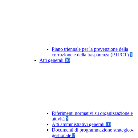
Piano triennale per la prevenzione della
corruzione e della trasparenza (PTPCT)
1
Atti generali
30
Riferimenti normativi su organizzazione e
attività
7
Atti amministrativi generali
10
Documenti di programmazione strategico-
gestionale
2