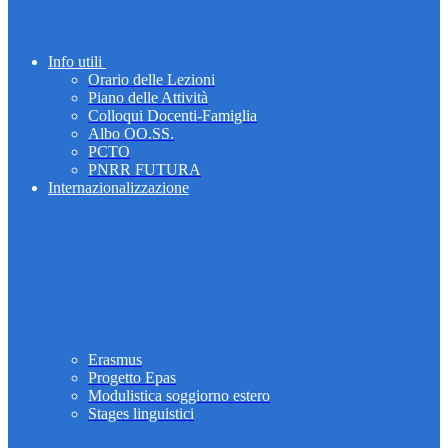
Info utili
Orario delle Lezioni
Piano delle Attività
Colloqui Docenti-Famiglia
Albo OO.SS.
PCTO
PNRR FUTURA
Internazionalizzazione
Erasmus
Progetto Epas
Modulistica soggiorno estero
Stages linguistici