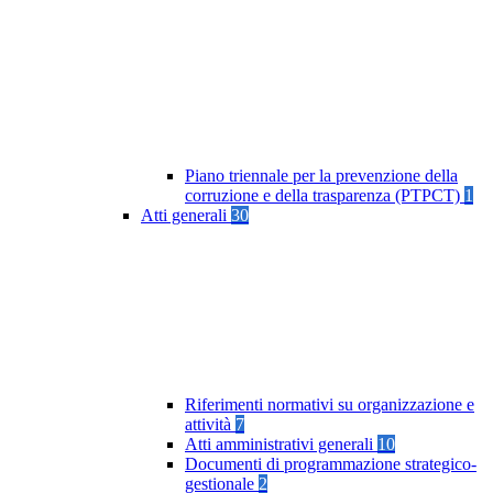
Piano triennale per la prevenzione della
corruzione e della trasparenza (PTPCT)
1
Atti generali
30
Riferimenti normativi su organizzazione e
attività
7
Atti amministrativi generali
10
Documenti di programmazione strategico-
gestionale
2