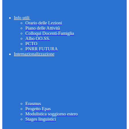
Info utili
Orario delle Lezioni
Piano delle Attività
Colloqui Docenti-Famiglia
Albo OO.SS.
PCTO
PNRR FUTURA
Internazionalizzazione
Erasmus
Progetto Epas
Modulistica soggiorno estero
Stages linguistici